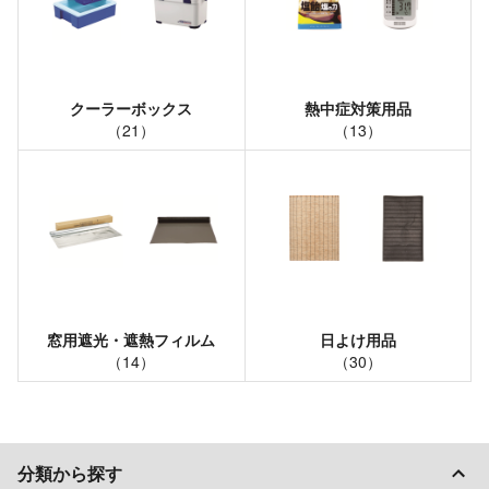
クーラーボックス
熱中症対策用品
（
21
）
（
13
）
窓用遮光・遮熱フィルム
日よけ用品
（
14
）
（
30
）
分類から探す