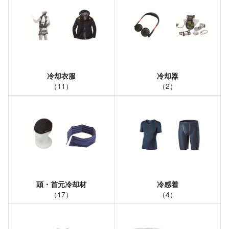
冷却衣服
冷却器
（
11
）
（
2
）
頭・首元冷却材
冷感着
（
17
）
（
4
）