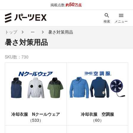
50
掲載点数
約
万点
検索
メニュー
トップ
暑さ対策用品
暑さ対策用品
SKU数：
730
冷却衣服 Nクールウェア
冷却衣服 空調服
（
533
）
（
60
）