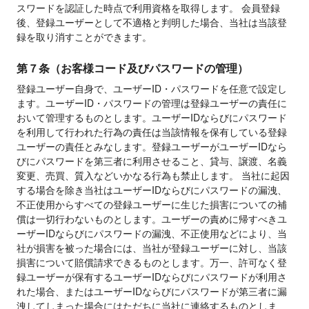
スワードを認証した時点で利用資格を取得します。 会員登録
後、登録ユーザーとして不適格と判明した場合、当社は当該登
録を取り消すことができます。
第７条（お客様コード及びパスワードの管理）
登録ユーザー自身で、ユーザーID・パスワードを任意で設定し
ます。ユーザーID・パスワードの管理は登録ユーザーの責任に
おいて管理するものとします。ユーザーIDならびにパスワード
を利用して行われた行為の責任は当該情報を保有している登録
ユーザーの責任とみなします。登録ユーザーがユーザーIDなら
びにパスワードを第三者に利用させること、貸与、譲渡、名義
変更、売買、質入などいかなる行為も禁止します。 当社に起因
する場合を除き当社はユーザーIDならびにパスワードの漏洩、
不正使用からすべての登録ユーザーに生じた損害についての補
償は一切行わないものとします。ユーザーの責めに帰すべきユ
ーザーIDならびにパスワードの漏洩、不正使用などにより、当
社が損害を被った場合には、当社が登録ユーザーに対し、当該
損害について賠償請求できるものとします。万一、許可なく登
録ユーザーが保有するユーザーIDならびにパスワードが利用さ
れた場合、またはユーザーIDならびにパスワードが第三者に漏
洩してしまった場合にはただちに当社に連絡するものとしま