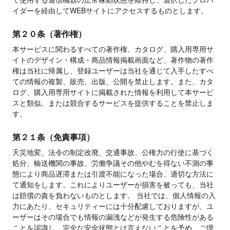
イダーを経由してWEBサイトにアクセスするものとします。
第２０条（著作権）
本サービスに関わるすべての著作権、カタログ、購入用専用サ
イトのデザイン・構成・商品情報掲載画面など、著作物の著作
権は当社に帰属し、登録ユーザーは当社を通じて入手したすべ
ての情報の複製、販売、出版、公開を禁止します。また、カタ
ログ、購入用専用サイトに掲載された情報を利用して本サービ
スと類似、または競合するサービスを提供することを禁止しま
す。
第２１条（免責事項）
天災地変、法令の制定改廃、交通事故、公権力の行使に基づく
処分、輸送機関の事故、労働争議その他やむを得ない不測の事
態により商品遅滞または引渡不能になった場合、適切な方法に
て通知をします。これによりユーザーが損害を被っても、当社
は賠償の責を負わないものとします。 当社では、個人情報の入
力にあたり、セキュリティーには十分配慮しておりますが、ユ
ーザーはその場合でも情報の漏洩などが発生する危険性がある
ことを認識し、完全な安全状態とは言えないことを予め、ご理