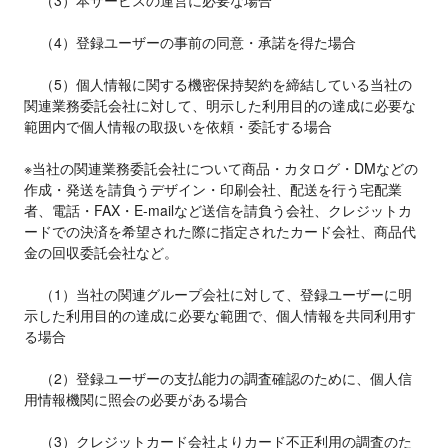
    （3）本サービスの運営に必要な場合

    （4）登録ユーザーの事前の同意・承諾を得た場合

    （5）個人情報に関する機密保持契約を締結している当社の
関連業務委託会社に対して、明示した利用目的の達成に必要な
範囲内で個人情報の取扱いを依頼・委託する場合

※当社の関連業務委託会社について商品・カタログ・DMなどの
作成・発送を請負うデザイン・印刷会社、配送を行う宅配業
者、電話・FAX・E-mailなど送信を請負う会社、クレジットカ
ードでの決済を希望された際に指定されたカード会社、商品代
金の回収委託会社など。

    （1）当社の関連グループ会社に対して、登録ユーザーに明
示した利用目的の達成に必要な範囲で、個人情報を共同利用す
る場合

    （2）登録ユーザーの支払能力の調査確認のために、個人信
用情報機関に照会の必要がある場合

    （3）クレジットカード会社よりカード不正利用の調査のた