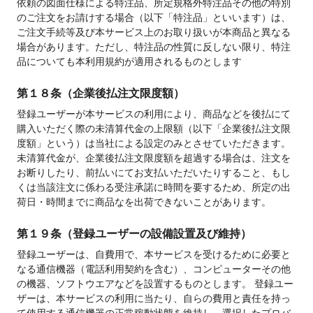
依頼の図面仕様による特注品、所定規格外特注品その他の特別
のご注文をお請けする場合（以下「特注品」といいます）は、
ご注文手続等及び本サービス上のお取り扱いが本商品と異なる
場合があります。ただし、特注品の性質に反しない限り、特注
品についても本利用規約が適用されるものとします
第１８条（企業後払注文限度額）
登録ユーザーが本サービスの利用により、商品などを後払にて
購入いただく際の未清算代金の上限額（以下「企業後払注文限
度額」という）は当社による設定のみとさせていただきます。 
未清算代金が、企業後払注文限度額を超過する場合は、注文を
お断りしたり、前払いにてお支払いただいたりすること、もし
くは当該注文に係わる受注承諾に時間を要するため、所定の出
荷日・時間までに商品なを出荷できないことがあります。
第１９条（登録ユーザーの設備設置及び維持）
登録ユーザーは、自費用で、本サービスを受けるために必要と
なる通信機器（電話利用契約を含む）、コンピューターその他
の機器、ソフトウエアなどを設置するものとします。 登録ユー
ザーは、本サービスの利用に当たり、自らの費用と責任を持っ
て使用する通信機器の正常稼動状態を維持し、選択したプロバ