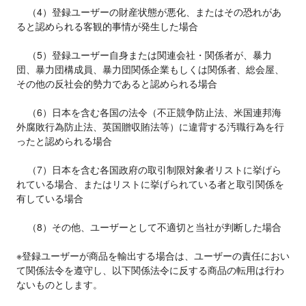
    （4）登録ユーザーの財産状態が悪化、またはその恐れがあ
ると認められる客観的事情が発生した場合

    （5）登録ユーザー自身または関連会社・関係者が、暴力
団、暴力団構成員、暴力団関係企業もしくは関係者、総会屋、
その他の反社会的勢力であると認められる場合

    （6）日本を含む各国の法令（不正競争防止法、米国連邦海
外腐敗行為防止法、英国贈収賄法等）に違背する汚職行為を行
ったと認められる場合

    （7）日本を含む各国政府の取引制限対象者リストに挙げら
れている場合、またはリストに挙げられている者と取引関係を
有している場合

    （8）その他、ユーザーとして不適切と当社が判断した場合

※登録ユーザーが商品を輸出する場合は、ユーザーの責任におい
て関係法令を遵守し、以下関係法令に反する商品の転用は行わ
ないものとします。
