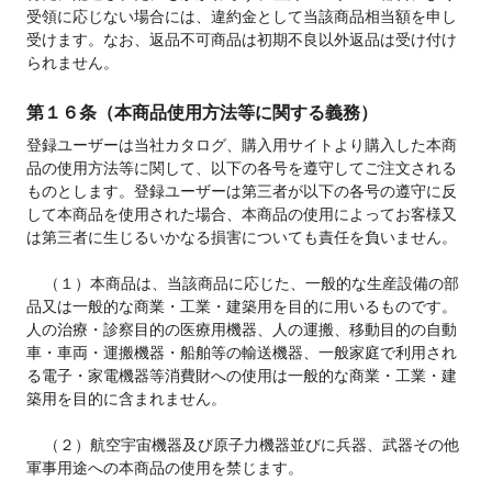
受領に応じない場合には、違約金として当該商品相当額を申し
受けます。なお、返品不可商品は初期不良以外返品は受け付け
られません。
第１６条（本商品使用方法等に関する義務）
登録ユーザーは当社カタログ、購入用サイトより購入した本商
品の使用方法等に関して、以下の各号を遵守してご注文される
ものとします。登録ユーザーは第三者が以下の各号の遵守に反
して本商品を使用された場合、本商品の使用によってお客様又
は第三者に生じるいかなる損害についても責任を負いません。

    （１）本商品は、当該商品に応じた、一般的な生産設備の部
品又は一般的な商業・工業・建築用を目的に用いるものです。
人の治療・診察目的の医療用機器、人の運搬、移動目的の自動
車・車両・運搬機器・船舶等の輸送機器、一般家庭で利用され
る電子・家電機器等消費財への使用は一般的な商業・工業・建
築用を目的に含まれません。

    （２）航空宇宙機器及び原子力機器並びに兵器、武器その他
軍事用途への本商品の使用を禁じます。
