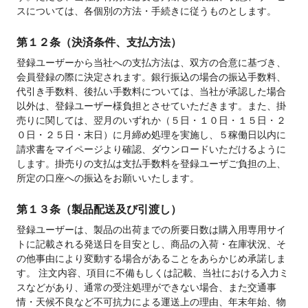
スについては、各個別の方法・手続きに従うものとします。
第１２条（決済条件、支払方法）
登録ユーザーから当社への支払方法は、双方の合意に基づき、
会員登録の際に決定されます。銀行振込の場合の振込手数料、
代引き手数料、後払い手数料については、当社が承認した場合
以外は、登録ユーザー様負担とさせていただきます。また、掛
売りに関しては、翌月のいずれか（５日・１０日・１５日・２
０日・２５日・末日）に月締め処理を実施し、５稼働日以内に
請求書をマイページより確認、ダウンロードいただけるように
します。掛売りの支払は支払手数料を登録ユーザご負担の上、
所定の口座への振込をお願いいたします。
第１３条（製品配送及び引渡し）
登録ユーザーは、製品の出荷までの所要日数は購入用専用サイ
トに記載される発送日を目安とし、商品の入荷・在庫状況、そ
の他事由により変動する場合があることをあらかじめ承諾しま
す。 注文内容、項目に不備もしくは記載、当社における入力ミ
スなどがあり、通常の受注処理ができない場合、また交通事
情・天候不良など不可抗力による運送上の理由、年末年始、物