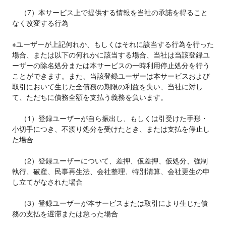
    （7）本サービス上で提供する情報を当社の承諾を得ること
なく改変する行為

※ユーザーが上記何れか、もしくはそれに該当する行為を行った
場合、または以下の何れかに該当する場合、当社は当該登録ユ
ーザーの除名処分または本サービスの一時利用停止処分を行う
ことができます。また、当該登録ユーザーは本サービスおよび
取引において生じた全債務の期限の利益を失い、当社に対し
て、ただちに債務全額を支払う義務を負います。

    （1）登録ユーザーが自ら振出し、もしくは引受けた手形・
小切手につき、不渡り処分を受けたとき、または支払を停止し
た場合

    （2）登録ユーザーについて、差押、仮差押、仮処分、強制
執行、破産、民事再生法、会社整理、特別清算、会社更生の申
し立てがなされた場合

    （3）登録ユーザーが本サービスまたは取引により生じた債
務の支払を遅滞または怠った場合
