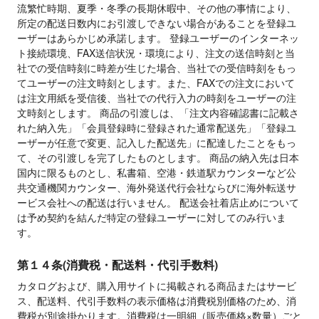
流繁忙時期、夏季・冬季の長期休暇中、その他の事情により、
所定の配送日数内にお引渡しできない場合があることを登録ユ
ーザーはあらかじめ承諾します。 登録ユーザーのインターネッ
ト接続環境、FAX送信状況・環境により、注文の送信時刻と当
社での受信時刻に時差が生じた場合、当社での受信時刻をもっ
てユーザーの注文時刻とします。また、FAXでの注文において
は注文用紙を受信後、当社での代行入力の時刻をユーザーの注
文時刻とします。 商品の引渡しは、「注文内容確認書に記載さ
れた納入先」「会員登録時に登録された通常配送先」「登録ユ
ーザーが任意で変更、記入した配送先」に配達したことをもっ
て、その引渡しを完了したものとします。 商品の納入先は日本
国内に限るものとし、私書箱、空港・鉄道駅カウンターなど公
共交通機関カウンター、海外発送代行会社ならびに海外転送サ
ービス会社への配送は行いません。 配送会社着店止めについて
は予め契約を結んだ特定の登録ユーザーに対してのみ行いま
す。
第１４条(消費税・配送料・代引手数料)
カタログおよび、購入用サイトに掲載される商品またはサービ
ス、配送料、代引手数料の表示価格は消費税別価格のため、消
費税が別途掛かります。消費税は一明細（販売価格×数量）ごと