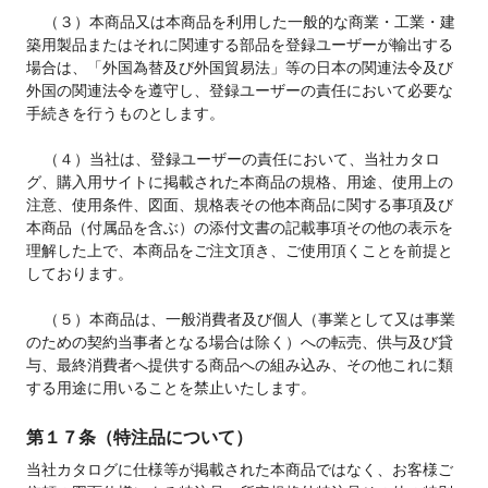
    （３）本商品又は本商品を利用した一般的な商業・工業・建
築用製品またはそれに関連する部品を登録ユーザーが輸出する
場合は、「外国為替及び外国貿易法」等の日本の関連法令及び
外国の関連法令を遵守し、登録ユーザーの責任において必要な
手続きを行うものとします。

    （４）当社は、登録ユーザーの責任において、当社カタロ
グ、購入用サイトに掲載された本商品の規格、用途、使用上の
注意、使用条件、図面、規格表その他本商品に関する事項及び
本商品（付属品を含ぶ）の添付文書の記載事項その他の表示を
理解した上で、本商品をご注文頂き、ご使用頂くことを前提と
しております。

    （５）本商品は、一般消費者及び個人（事業として又は事業
のための契約当事者となる場合は除く）への転売、供与及び貸
与、最終消費者へ提供する商品への組み込み、その他これに類
する用途に用いることを禁止いたします。
第１７条（特注品について）
当社カタログに仕様等が掲載された本商品ではなく、お客様ご