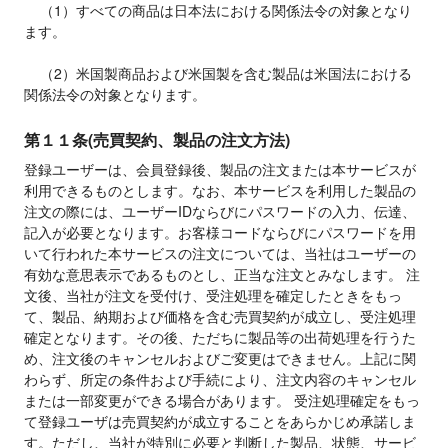
    （1）すべての商品は日本法における関係法令の対象となり
ます。

    （2）米国製商品および米国製を含む製品は米国法における
関係法令の対象となります。
第１１条(売買契約、製品の注文方法)
登録ユーザーは、会員登録後、製品の注文または本サービスが
利用できるものとします。なお、本サービスを利用した製品の
注文の際には、ユーザーIDならびにパスワードの入力、伝達、
記入が必要となります。お客様コードならびにパスワードを用
いて行われた本サービスの注文については、当社はユーザーの
有効な意思表示であるものとし、正当な注文とみなします。 注
文後、当社が注文を受付け、受注処理を確定したときをもっ
て、製品、納期および価格を含む売買契約が成立し、受注処理
確定となります。その後、ただちに製品等の出荷処理を行うた
め、注文後のキャンセルおよびご変更はできません。上記に関
わらず、所定の条件および手続により、注文内容のキャンセル
または一部変更ができる場合があります。 受注処理確定をもっ
て登録ユーザは売買契約が成立することをあらかじめ承諾しま
す。ただし、当社が特別に必要と判断した製品、状態、サービ