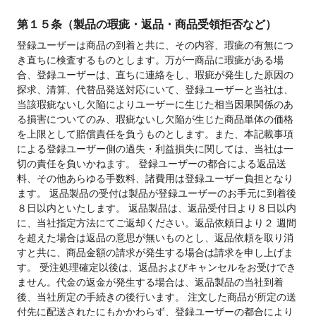
第１５条（製品の瑕疵・返品・商品受領拒否など）
登録ユーザーは商品の到着と共に、その内容、瑕疵の有無につ
き直ちに検査するものとします。万が一商品に瑕疵がある場
合、登録ユーザーは、直ちに連絡をし、瑕疵が発生した原因の
探求、清算、代替品発送対応にいて、登録ユーザーと当社は、
当該瑕疵ないし欠陥によりユーザーに生じた相当因果関係のあ
る損害についてのみ、瑕疵ないし欠陥が生じた商品単体の価格
を上限として賠償責任を負うものとします。また、本記載事項
による登録ユーザー側の過失・利益損失に関しては、当社は一
切の責任を負いかねます。 登録ユーザーの都合による返品送
料、その他あらゆる手数料、諸費用は登録ユーザー負担となり
ます。 返品製品の受付は製品が登録ユーザーのお手元に到着後
８日以内といたします。 返品製品は、返品受付日より８日以内
に、当社指定方法にてご返却ください。返品依頼日より２ 週間
を超えた場合は返品の意思が無いものとし、返品依頼を取り消
すと共に、商品金額の請求が発生する場合は請求を申し上げま
す。 受注処理確定以後は、返品およびキャンセルをお受けでき
ません。代金の返金が発生する場合は、返品製品の当社到着
後、当社所定の手続きの後行います。 注文した商品が所定の送
付先に配送されたにもかかわらず、登録ユーザーの都合により