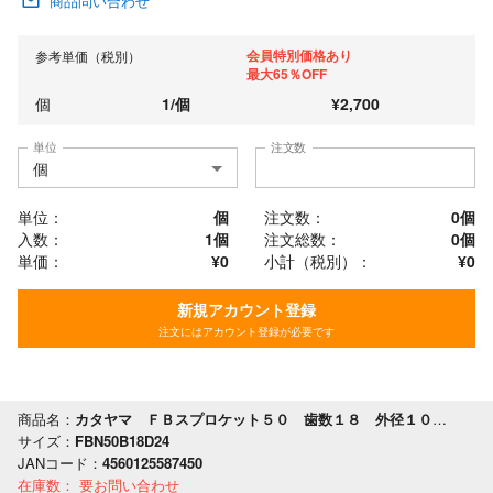
商品問い合わせ
会員特別価格あり
参考単価（税別）
最大65％OFF
個
1
/
個
¥
2,700
単位
注文数
単位：
個
注文数：
0
個
入数：
1個
注文総数：
0
個
単価：
¥0
小計（税別）：
¥
0
新規アカウント登録
注文にはアカウント登録が必要です
商品名：
カタヤマ ＦＢスプロケット５０ 歯数１８ 外径１００ 軸穴径２４
サイズ：
FBN50B18D24
JANコード：
4560125587450
在庫数：
要お問い合わせ