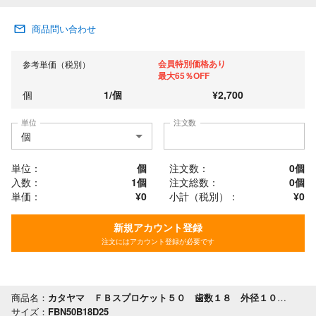
商品問い合わせ
会員特別価格あり
参考単価（税別）
最大65％OFF
個
1
/
個
¥
2,700
単位
注文数
単位：
個
注文数：
0
個
入数：
1個
注文総数：
0
個
単価：
¥0
小計（税別）：
¥
0
新規アカウント登録
注文にはアカウント登録が必要です
商品名：
カタヤマ ＦＢスプロケット５０ 歯数１８ 外径１００ 軸穴径２５
サイズ：
FBN50B18D25