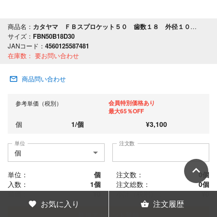
商品名：
カタヤマ ＦＢスプロケット５０ 歯数１８ 外径１００ 軸穴径３０
サイズ：
FBN50B18D30
JANコード：
4560125587481
在庫数：
要お問い合わせ
商品問い合わせ
会員特別価格あり
参考単価（税別）
最大65％OFF
個
1
/
個
¥
3,100
単位
注文数
単位：
個
注文数：
0
個
入数：
1個
注文総数：
0
個
単価：
¥0
小計（税別）：
¥
0
お気に入り
注文履歴
新規アカウント登録