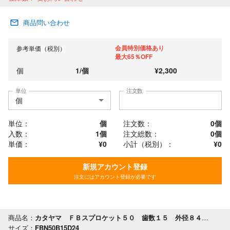
商品問い合わせ
会員特別価格あり
参考単価（税別）
最大65％OFF
個
1
/
個
¥
2,300
単位
注文数
単位：
個
注文数：
0
個
入数：
1個
注文総数：
0
個
単価：
¥0
小計（税別）：
¥
0
新規アカウント登録
注文にはアカウント登録が必要です
商品名：
カタヤマ ＦＢスプロケット５０ 歯数１５ 外径８４ 軸穴径２４
サイズ：
FBN50B15D24