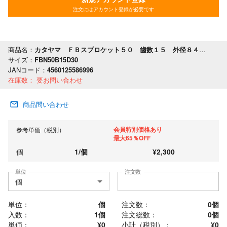
注文にはアカウント登録が必要です
商品名：
カタヤマ ＦＢスプロケット５０ 歯数１５ 外径８４ 軸穴径３０
サイズ：
FBN50B15D30
JANコード：
4560125586996
在庫数：
要お問い合わせ
商品問い合わせ
会員特別価格あり
参考単価（税別）
最大65％OFF
個
1
/
個
¥
2,300
単位
注文数
単位：
個
注文数：
0
個
入数：
1個
注文総数：
0
個
単価：
¥0
小計（税別）：
¥
0