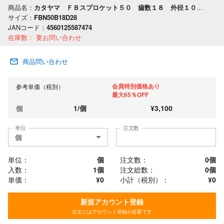
商品名：
カタヤマ ＦＢスプロケット５０ 歯数１８ 外径１００ 軸穴径２８
サイズ：
FBN50B18D28
JANコード：
4560125587474
在庫数：
要お問い合わせ
商品問い合わせ
会員特別価格あり
参考単価（税別）
最大65％OFF
個
1
/
個
¥
3,100
単位
注文数
単位：
個
注文数：
0
個
入数：
1個
注文総数：
0
個
単価：
¥0
小計（税別）：
¥
0
新規アカウント登録
注文にはアカウント登録が必要です