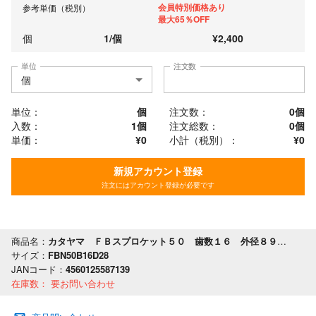
会員特別価格あり
参考単価（税別）
最大65％OFF
個
1
/
個
¥
2,400
単位
注文数
単位：
個
注文数：
0
個
入数：
1個
注文総数：
0
個
単価：
¥0
小計（税別）：
¥
0
新規アカウント登録
注文にはアカウント登録が必要です
商品名：
カタヤマ ＦＢスプロケット５０ 歯数１６ 外径８９ 軸穴径２８
サイズ：
FBN50B16D28
JANコード：
4560125587139
在庫数：
要お問い合わせ