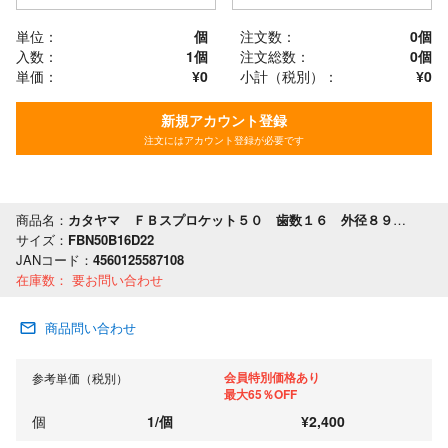
単位：
個
注文数：
0
個
入数：
1個
注文総数：
0
個
単価：
¥0
小計（税別）：
¥
0
新規アカウント登録
注文にはアカウント登録が必要です
商品名：
カタヤマ ＦＢスプロケット５０ 歯数１６ 外径８９ 軸穴径２２
サイズ：
FBN50B16D22
JANコード：
4560125587108
在庫数：
要お問い合わせ
商品問い合わせ
会員特別価格あり
参考単価（税別）
最大65％OFF
個
1
/
個
¥
2,400