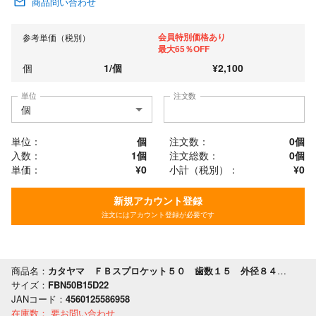
商品問い合わせ
会員特別価格あり
参考単価（税別）
最大65％OFF
個
1
/
個
¥
2,100
単位
注文数
単位：
個
注文数：
0
個
入数：
1個
注文総数：
0
個
単価：
¥0
小計（税別）：
¥
0
新規アカウント登録
注文にはアカウント登録が必要です
商品名：
カタヤマ ＦＢスプロケット５０ 歯数１５ 外径８４ 軸穴径２２
サイズ：
FBN50B15D22
JANコード：
4560125586958
在庫数：
要お問い合わせ