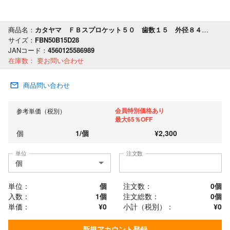
商品名：
カタヤマ ＦＢスプロケット５０ 歯数１５ 外径８４ 軸穴径２８
サイズ：
FBN50B15D28
JANコード：
4560125586989
在庫数：
要お問い合わせ
商品問い合わせ
会員特別価格あり
参考単価（税別）
最大65％OFF
個
1
/
個
¥
2,300
単位
注文数
単位：
個
注文数：
0
個
入数：
1個
注文総数：
0
個
単価：
¥0
小計（税別）：
¥
0
新規アカウント登録