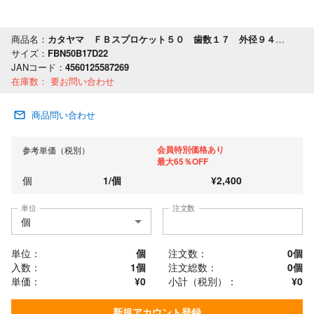
商品名：
カタヤマ ＦＢスプロケット５０ 歯数１７ 外径９４ 軸穴径２２
サイズ：
FBN50B17D22
JANコード：
4560125587269
在庫数：
要お問い合わせ
商品問い合わせ
会員特別価格あり
参考単価（税別）
最大65％OFF
個
1
/
個
¥
2,400
単位
注文数
単位：
個
注文数：
0
個
入数：
1個
注文総数：
0
個
単価：
¥0
小計（税別）：
¥
0
新規アカウント登録