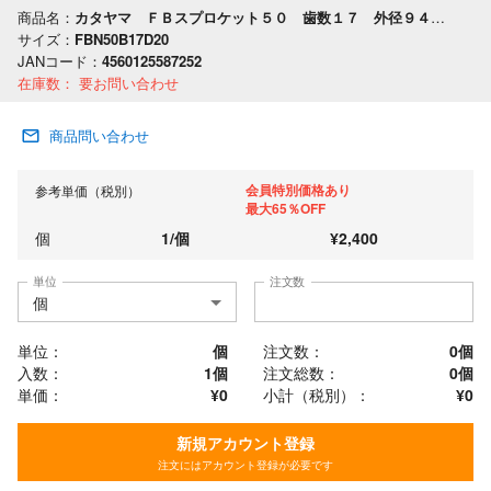
商品名：
カタヤマ ＦＢスプロケット５０ 歯数１７ 外径９４ 軸穴径２０
サイズ：
FBN50B17D20
JANコード：
4560125587252
在庫数：
要お問い合わせ
商品問い合わせ
会員特別価格あり
参考単価（税別）
最大65％OFF
個
1
/
個
¥
2,400
単位
注文数
単位：
個
注文数：
0
個
入数：
1個
注文総数：
0
個
単価：
¥0
小計（税別）：
¥
0
新規アカウント登録
注文にはアカウント登録が必要です