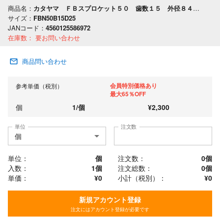
商品名：
カタヤマ ＦＢスプロケット５０ 歯数１５ 外径８４ 軸穴径２５
サイズ：
FBN50B15D25
JANコード：
4560125586972
在庫数：
要お問い合わせ
商品問い合わせ
会員特別価格あり
参考単価（税別）
最大65％OFF
個
1
/
個
¥
2,300
単位
注文数
単位：
個
注文数：
0
個
入数：
1個
注文総数：
0
個
単価：
¥0
小計（税別）：
¥
0
新規アカウント登録
注文にはアカウント登録が必要です