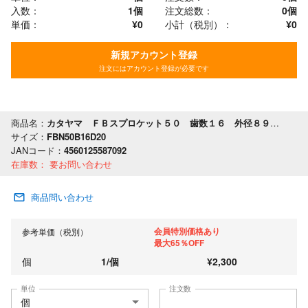
入数：
1個
注文総数：
0
個
単価：
¥0
小計（税別）：
¥
0
新規アカウント登録
注文にはアカウント登録が必要です
商品名：
カタヤマ ＦＢスプロケット５０ 歯数１６ 外径８９ 軸穴径２０
サイズ：
FBN50B16D20
JANコード：
4560125587092
在庫数：
要お問い合わせ
商品問い合わせ
会員特別価格あり
参考単価（税別）
最大65％OFF
個
1
/
個
¥
2,300
単位
注文数