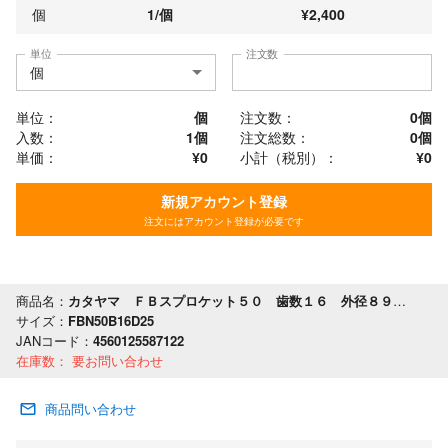
個
1
/
個
¥
2,400
単位
注文数
単位：
個
注文数：
0
個
入数：
1個
注文総数：
0
個
単価：
¥0
小計（税別）：
¥
0
新規アカウント登録
注文にはアカウント登録が必要です
商品名：
カタヤマ ＦＢスプロケット５０ 歯数１６ 外径８９ 軸穴径２５
サイズ：
FBN50B16D25
JANコード：
4560125587122
在庫数：
要お問い合わせ
商品問い合わせ