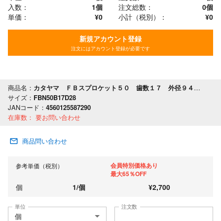
入数：
1個
注文総数：
0
個
単価：
¥0
小計（税別）：
¥
0
新規アカウント登録
注文にはアカウント登録が必要です
商品名：
カタヤマ ＦＢスプロケット５０ 歯数１７ 外径９４ 軸穴径２８
サイズ：
FBN50B17D28
JANコード：
4560125587290
在庫数：
要お問い合わせ
商品問い合わせ
会員特別価格あり
参考単価（税別）
最大65％OFF
個
1
/
個
¥
2,700
単位
注文数