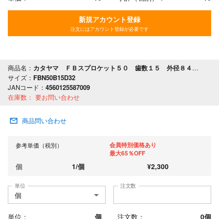
新規アカウント登録
注文にはアカウント登録が必要です
商品名：
カタヤマ ＦＢスプロケット５０ 歯数１５ 外径８４ 軸穴径３２
サイズ：
FBN50B15D32
JANコード：
4560125587009
在庫数：
要お問い合わせ
商品問い合わせ
会員特別価格あり
参考単価（税別）
最大65％OFF
個
1
/
個
¥
2,300
単位
注文数
単位：
個
注文数：
0
個