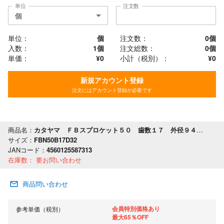
単位
注文数
単位：
個
注文数：
0
個
入数：
1個
注文総数：
0
個
単価：
¥0
小計（税別）：
¥
0
新規アカウント登録
注文にはアカウント登録が必要です
商品名：
カタヤマ ＦＢスプロケット５０ 歯数１７ 外径９４ 軸穴径３２
サイズ：
FBN50B17D32
JANコード：
4560125587313
在庫数：
要お問い合わせ
商品問い合わせ
会員特別価格あり
参考単価（税別）
最大65％OFF