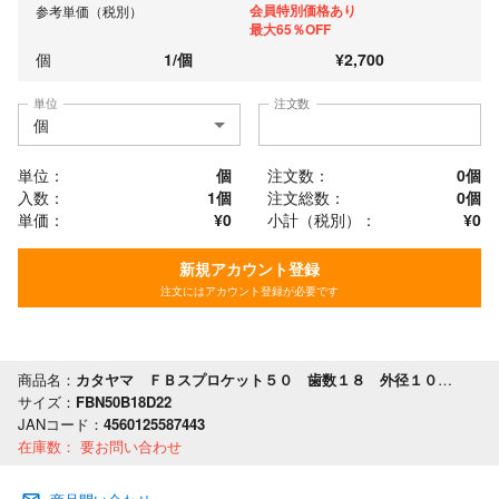
会員特別価格あり
参考単価（税別）
最大65％OFF
個
1
/
個
¥
2,700
単位
注文数
単位：
個
注文数：
0
個
入数：
1個
注文総数：
0
個
単価：
¥0
小計（税別）：
¥
0
新規アカウント登録
注文にはアカウント登録が必要です
商品名：
カタヤマ ＦＢスプロケット５０ 歯数１８ 外径１００ 軸穴径２２
サイズ：
FBN50B18D22
JANコード：
4560125587443
在庫数：
要お問い合わせ