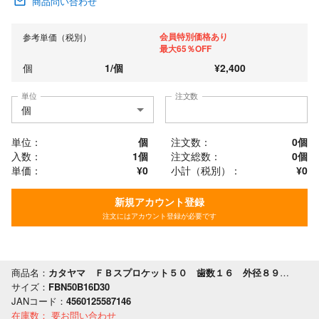
商品問い合わせ
会員特別価格あり
参考単価（税別）
最大65％OFF
個
1
/
個
¥
2,400
単位
注文数
単位：
個
注文数：
0
個
入数：
1個
注文総数：
0
個
単価：
¥0
小計（税別）：
¥
0
新規アカウント登録
注文にはアカウント登録が必要です
商品名：
カタヤマ ＦＢスプロケット５０ 歯数１６ 外径８９ 軸穴径３０
サイズ：
FBN50B16D30
JANコード：
4560125587146
在庫数：
要お問い合わせ