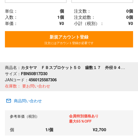
単位：
個
注文数：
0
個
入数：
1個
注文総数：
0
個
単価：
¥0
小計（税別）：
¥
0
新規アカウント登録
注文にはアカウント登録が必要です
商品名：
カタヤマ ＦＢスプロケット５０ 歯数１７ 外径９４ 軸穴径３０
サイズ：
FBN50B17D30
JANコード：
4560125587306
在庫数：
要お問い合わせ
商品問い合わせ
会員特別価格あり
参考単価（税別）
最大65％OFF
個
1
/
個
¥
2,700