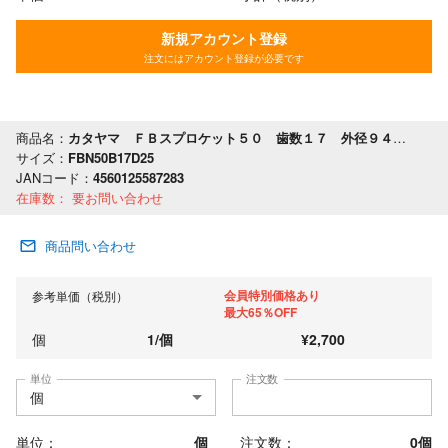
新規アカウント登録
注文にはアカウント登録が必要です
商品名：
カタヤマ ＦＢスプロケット５０ 歯数１７ 外径９４ 軸穴径２５
サイズ：
FBN50B17D25
JANコード：
4560125587283
在庫数：
要お問い合わせ
商品問い合わせ
会員特別価格あり
参考単価（税別）
最大65％OFF
個
1
/
個
¥
2,700
単位
注文数
単位：
個
注文数：
0
個