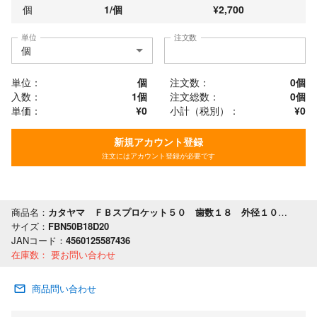
個
1
/
個
¥
2,700
単位
注文数
単位：
個
注文数：
0
個
入数：
1個
注文総数：
0
個
単価：
¥0
小計（税別）：
¥
0
新規アカウント登録
注文にはアカウント登録が必要です
商品名：
カタヤマ ＦＢスプロケット５０ 歯数１８ 外径１００ 軸穴径２０
サイズ：
FBN50B18D20
JANコード：
4560125587436
在庫数：
要お問い合わせ
商品問い合わせ