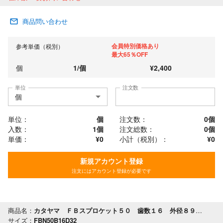
商品問い合わせ
会員特別価格あり
参考単価（税別）
最大65％OFF
個
1
/
個
¥
2,400
単位
注文数
単位：
個
注文数：
0
個
入数：
1個
注文総数：
0
個
単価：
¥0
小計（税別）：
¥
0
新規アカウント登録
注文にはアカウント登録が必要です
商品名：
カタヤマ ＦＢスプロケット５０ 歯数１６ 外径８９ 軸穴径３２
サイズ：
FBN50B16D32