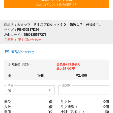
注文にはアカウント登録が必要です
商品名：
カタヤマ ＦＢスプロケット５０ 歯数１７ 外径９４ 軸穴径２４
サイズ：
FBN50B17D24
JANコード：
4560125587276
在庫数：
要お問い合わせ
商品問い合わせ
会員特別価格あり
参考単価（税別）
最大65％OFF
個
1
/
個
¥
2,400
単位
注文数
単位：
個
注文数：
0
個
入数：
1個
注文総数：
0
個
単価：
¥0
小計（税別）：
¥
0