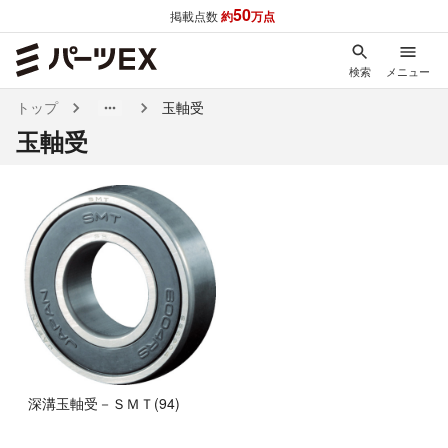
50
掲載点数
約
万点
検索
メニュー
トップ
玉軸受
玉軸受
深溝玉軸受－ＳＭＴ
(
94
)